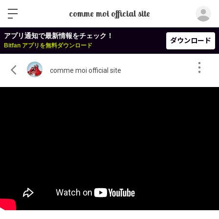
ロ
comme moi official site
アプリ通知で最新情報をチェック！
ダウンロード
Bitfan アプリを無料ダウンロード
comme moi official site