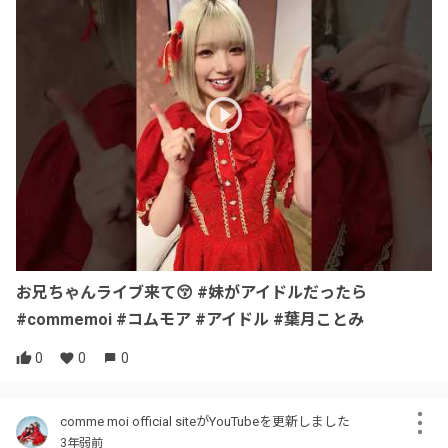
お兄ちゃんライブ来て😚 #妹がアイドルだったら
#commemoi #コムモア #アイドル #葉月ことみ
0
0
0
comme moi official siteがYouTubeを更新しました
3年弱前