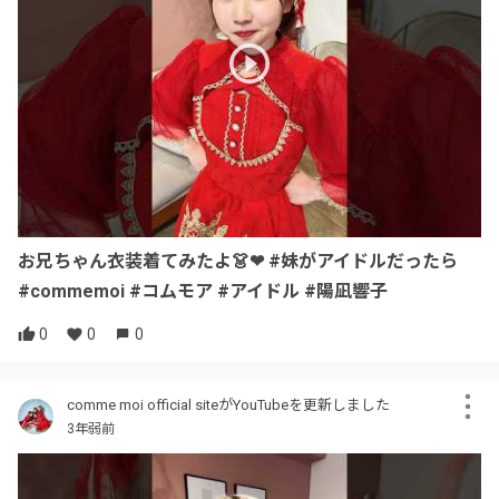
お兄ちゃん衣装着てみたよ👗❤ #妹がアイドルだったら
#commemoi #コムモア #アイドル #陽凪響子
0
0
0
comme moi official siteがYouTubeを更新しました
3年弱前