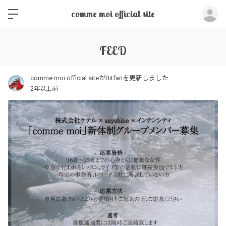
ロ
comme moi official site
FEED
comme moi official siteがBitfanを更新しました
2年以上前