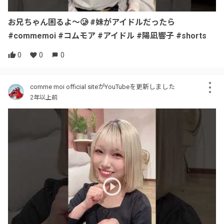
お兄ちゃん困るよ〜🥲 #妹がアイドルだったら
#commemoi #コムモア #アイドル #陽凪響子 #shorts
0
0
0
comme moi official siteがYouTubeを更新しました
2年以上前