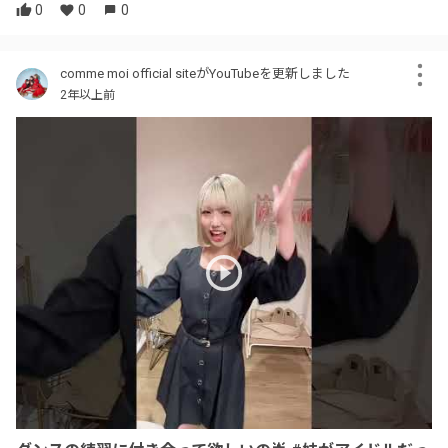
0
0
0
comme moi official siteがYouTubeを更新しました
2年以上前