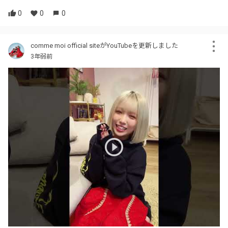
0
0
0
comme moi official siteがYouTubeを更新しました
3年弱前