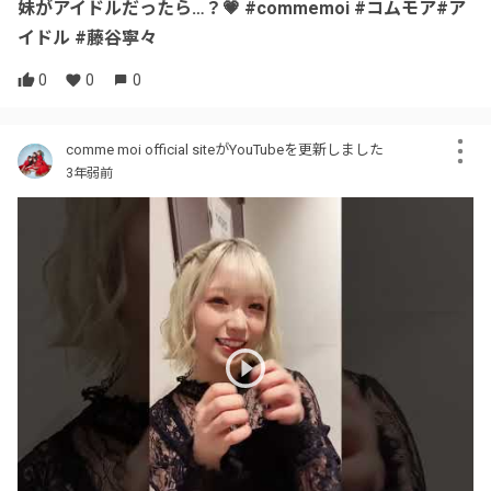
妹がアイドルだったら…？💗 #commemoi #コムモア#ア
イドル #藤谷寧々
0
0
0
comme moi official siteがYouTubeを更新しました
3年弱前