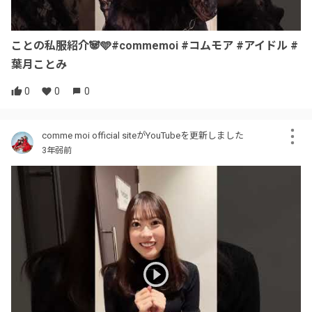
ことの私服紹介🐼🩵#commemoi #コムモア #アイドル #
葉月ことみ
0
0
0
comme moi official siteがYouTubeを更新しました
3年弱前