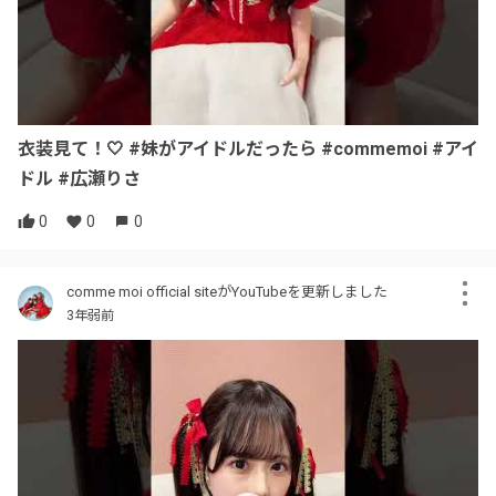
衣装見て！🤍 #妹がアイドルだったら #commemoi #アイ
ドル #広瀬りさ
0
0
0
comme moi official siteがYouTubeを更新しました
3年弱前