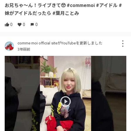
お兄ちゃ〜ん！ライブきて🥺 #commemoi #アイドル #
妹がアイドルだったら #葉月ことみ
0
0
0
comme moi official siteがYouTubeを更新しました
3年弱前