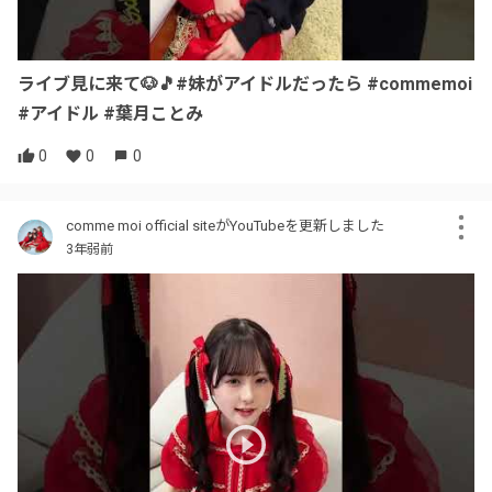
ライブ見に来て🐶🎵#妹がアイドルだったら #commemoi
#アイドル #葉月ことみ
0
0
0
comme moi official siteがYouTubeを更新しました
3年弱前