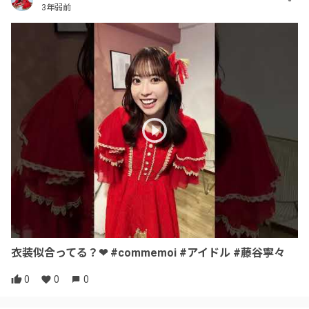
3年弱前
衣装似合ってる？❤ #commemoi #アイドル #藤谷寧々
0
0
0