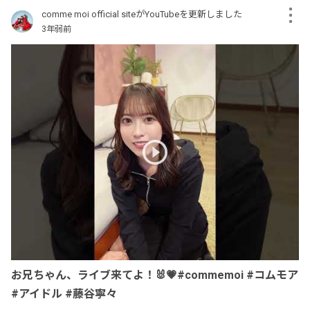
comme moi official siteがYouTubeを更新しました
3年弱前
お兄ちゃん、ライブ来てよ！🐰💗#commemoi #コムモア
#アイドル #藤谷寧々