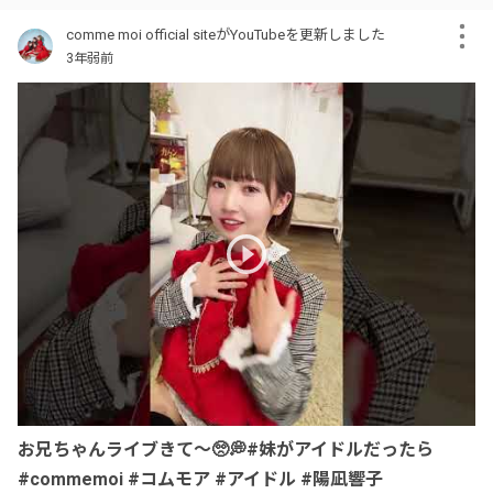
comme moi official siteがYouTubeを更新しました
3年弱前
お兄ちゃんライブきて〜🥺💭#妹がアイドルだったら
#commemoi #コムモア #アイドル #陽凪響子