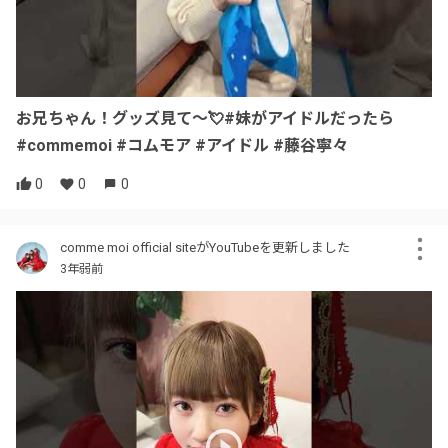
お兄ちゃん！グッズ見て〜💘#妹がアイドルだったら
#commemoi #コムモア #アイドル #藤谷寧々
0
0
0
comme moi official siteがYouTubeを更新しました
3年弱前