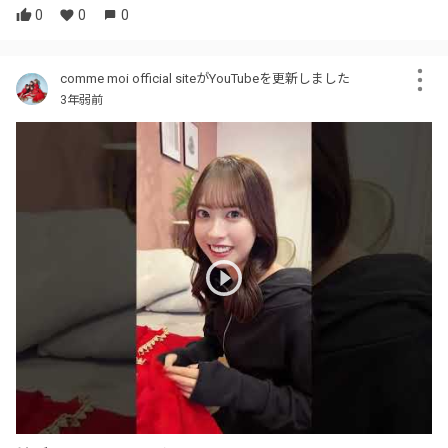
0
0
0
comme moi official siteがYouTubeを更新しました
3年弱前