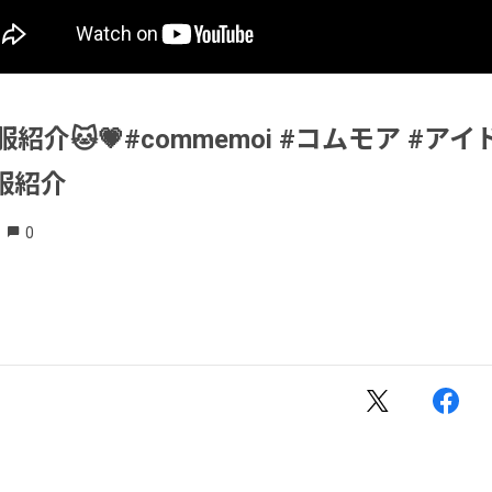
紹介🐱💗#commemoi #コムモア #アイ
服紹介
0