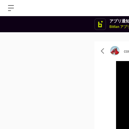
アプリ通
Bitfan 
co