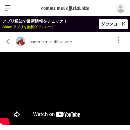
ロ
comme moi official site
アプリ通知で最新情報をチェック！
ダウンロード
Bitfan アプリを無料ダウンロード
comme moi official site