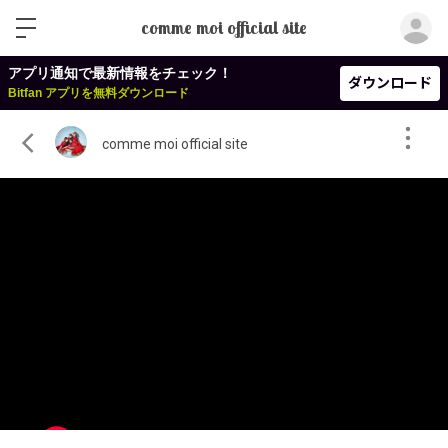
ロ
comme moi official site
アプリ通知で最新情報をチェック！
ダウンロード
Bitfan アプリを無料ダウンロード
comme moi official site